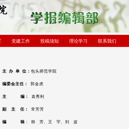
置
党建工作
投稿须知
理论学习
联系我们
主
办
单
位：
包头师范学院
编委会主任
：
郭金虎
主
编：
袁秀利
副 主 任：
常芳芳
编
辑
： 韩 芳、王 宇、刘 波